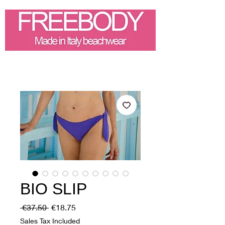
BIO SLIP
Regular
Sale
 €37.50 
€18.75
Price
Price
Sales Tax Included