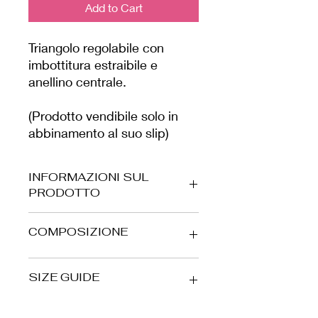
Add to Cart
Triangolo regolabile con
imbottitura estraibile e
anellino centrale.
(Prodotto vendibile solo in
abbinamento al suo slip)
INFORMAZIONI SUL
PRODOTTO
Tessuto laminato con sfumatura ad
COMPOSIZIONE
effetto, morbido ed elasticizzato,
prodotto da noi in Italia.
87% PA - 13% EA
SIZE GUIDE
Per preservare il capo nel tempo,
consigliamo il lavaggio a mano in
acqua e sapone neutro.