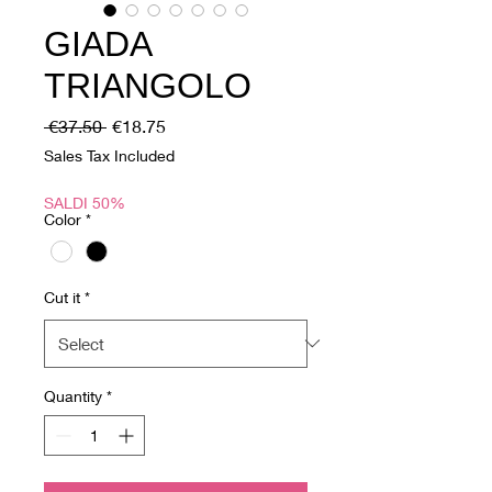
GIADA
TRIANGOLO
Regular
Sale
 €37.50 
€18.75
Price
Price
Sales Tax Included
SALDI 50%
Color
*
Cut it
*
Quantity
*