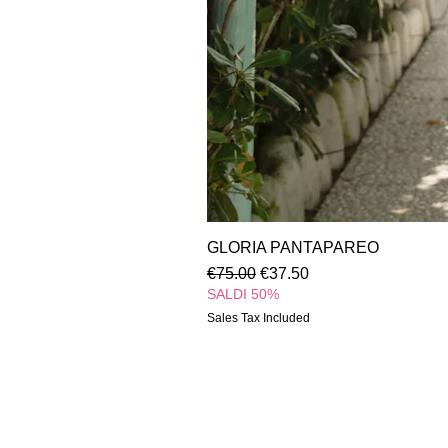
GLORIA PANTAPAREO
Regular Price
Sale Price
€75.00
€37.50
SALDI 50%
Sales Tax Included