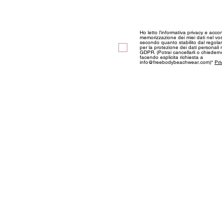
Discover our news and s
Ho letto l’informativa privacy e acco
memorizzazione dei miei dati nel vos
secondo quanto stabilito dal regol
per la protezione dei dati personali
GDPR. (Potrai cancellarli o chieder
facendo esplicita richiesta a
info@freebodybeachwear.com)*
Pri
ABOUT US
Information
Privacy and Coo