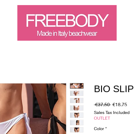
Landing Page
Buono rega
BIO SLIP
Regular
Sal
 €37.50 
€18.75
Price
Pri
Sales Tax Included
OUTLET
Color
*