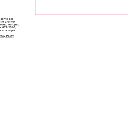
tay tuned
nsento alla
tro archivio
amento europeo
 n. 679/2016,
ne una copia
vacy Policy
SUPPORT
CONT
My Account
info@f
kie Policy
Shipping and Deliveries
+39 03
Returns and Refunds
+39 34
Size Guide
FAQs