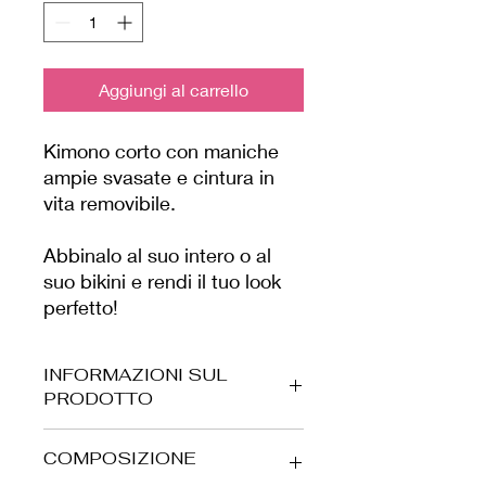
Aggiungi al carrello
Kimono corto con maniche
ampie svasate e cintura in
vita removibile.
Abbinalo al suo intero o al
suo bikini e rendi il tuo look
perfetto!
INFORMAZIONI SUL
PRODOTTO
Tessuto lurex elasticizzato e morbido,
COMPOSIZIONE
prodotto da noi in Italia.