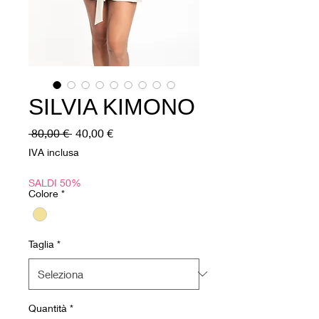
SILVIA KIMONO
Prezzo
Prezzo
 80,00 € 
40,00 €
regolare
scontato
IVA inclusa
SALDI 50%
Colore
*
Taglia
*
Quantità
*