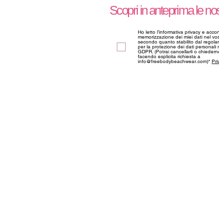
Scopri in anteprima le nos
Ho letto l’informativa privacy e acco
memorizzazione dei miei dati nel vos
secondo quanto stabilito dal regol
per la protezione dei dati personali
GDPR. (Potrai cancellarli o chieder
facendo esplicita richiesta a
info@freebodybeachwear.com)*
Pri
ABOUT US
Informazioni
Privacy Policy
Cookie Policy
Termini e Condiz