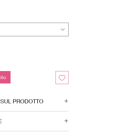
llo
 SUL PRODOTTO
reversibile, prodotto da noi in
E