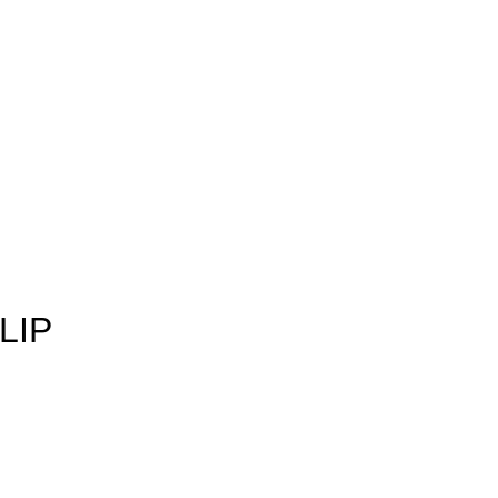
IAMO
SUPPORTO
LIP
rezzo
ontato