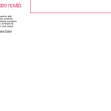
tre novità
nsento alla
tro archivio
amento europeo
 n. 679/2016,
ne una copia
vacy Policy
SUPPORTO
CONTA
Il mio account
info@f
Spedizioni e Consegne
+39 03
Resi e Rimborsi
+39 34
ioni
Guida alle Taglie
FAQ