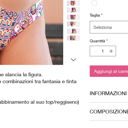
Taglia
*
Seleziona
Quantità
*
Aggiungi al carre
he slancia la figura.
e combinazioni tra fantasia e tinta
INFORMAZIONI
 abbinamento al suo top/reggiseno)
Tessuto elasticizzato 
COMPOSIZION
Italia.
87% PA - 13% EA