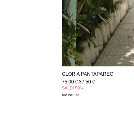
GLORIA PANTAPAREO
Prezzo regolare
Prezzo scontato
75,00 €
37,50 €
SALDI 50%
IVA inclusa