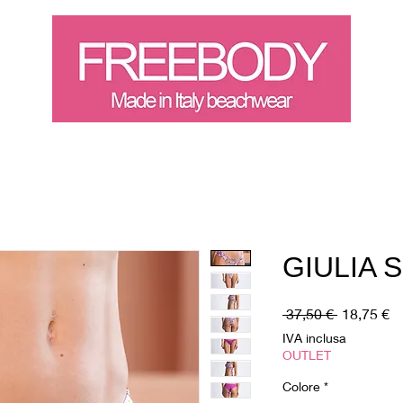
ABBIGLIAMENTO
OUTLET
BUONO REGALO
CHI S
GIULIA S
Prezzo
P
 37,50 € 
18,75 €
regolare
sc
IVA inclusa
OUTLET
Colore
*