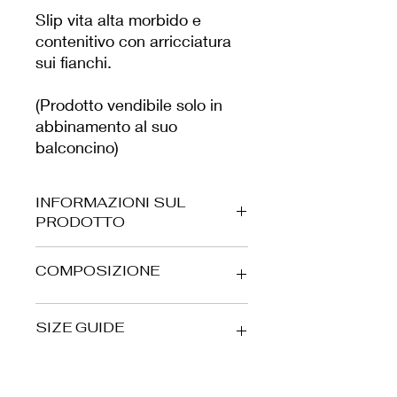
Slip vita alta morbido e
contenitivo con arricciatura
sui fianchi.
(Prodotto vendibile solo in
abbinamento al suo
balconcino)
INFORMAZIONI SUL
PRODOTTO
Tessuto stampato effetto velluto,
COMPOSIZIONE
elasticizzato e morbido, prodotto da
noi in Italia.
ESTERNO/SHELL: 90% PA - 10% EA
SIZE GUIDE
FODERA/LINING: 87% PA - 13% EA
Per preservare il capo nel tempo,
consigliamo il lavaggio a mano in
IT
US
UK
FR
acqua e sapone neutro.