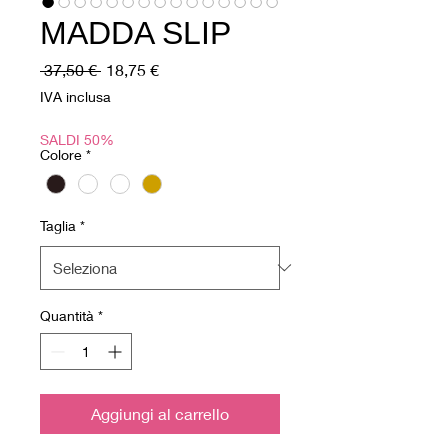
MADDA SLIP
Prezzo
Prezzo
 37,50 € 
18,75 €
regolare
scontato
IVA inclusa
SALDI 50%
Colore
*
Taglia
*
Quantità
*
Aggiungi al carrello