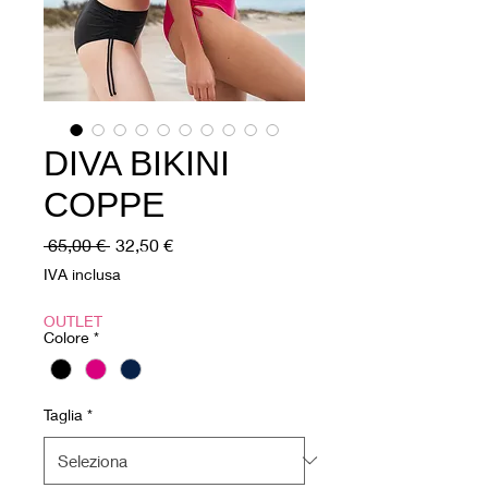
DIVA BIKINI
COPPE
Prezzo
Prezzo
 65,00 € 
32,50 €
regolare
scontato
IVA inclusa
OUTLET
Colore
*
Taglia
*