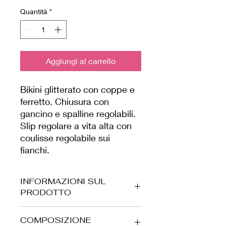
Quantità
*
Aggiungi al carrello
Bikini glitterato con coppe e
ferretto. Chiusura con
gancino e spalline regolabili.
Slip regolare a vita alta con
coulisse regolabile sui
fianchi.
INFORMAZIONI SUL
PRODOTTO
Tessuto in microfibra elasticizzata
COMPOSIZIONE
con coppe e dettagli glitter. Foderato