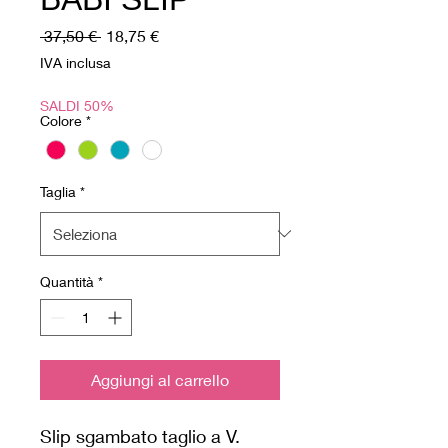
Prezzo
Prezzo
 37,50 € 
18,75 €
regolare
scontato
IVA inclusa
SALDI 50%
Colore
*
Taglia
*
Quantità
*
Aggiungi al carrello
Slip sgambato taglio a V.