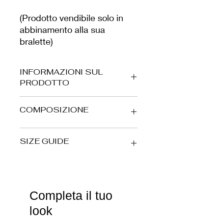
(Prodotto vendibile solo in
abbinamento alla sua
bralette)
INFORMAZIONI SUL
PRODOTTO
Tessuto iconico in spugna fluffy,
COMPOSIZIONE
morbido ed elasticizzato, prodotto da
noi in Italia.
ESTERNO/SHELL: 95% PA - 5% EA
SIZE GUIDE
FODERA/LINING: 87% PA - 13% EA
Per preservare il capo nel tempo,
consigliamo il lavaggio a mano in
IT
US
UK
FR
acqua e sapone neutro.
XS
40-
4-6
8-
36-
Completa il tuo
42
10
38
look