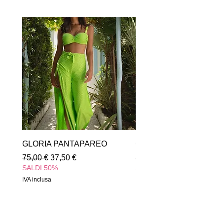
S
42-
6-8
10-
38-
44
12
40
M
44-
8-
12-
40-
46
10
14
42
L
46-
10-
14-
42-
48
12
16
44
XL
48-
12-
16-
44-
50
14
18
46
XXL
50-
14-
18-
46-
52
16
20
48
GLORIA PANTAPAREO
GLORIA INTERO
This is a guide only. Measurements
Prezzo regolare
Prezzo scontato
Prezzo regolare
75,00 €
37,50 €
85,00 €
may be subjected to vary according
SALDI 50%
SALDI 50%
to the specific style. Please, if you
IVA inclusa
IVA inclusa
have any questions don't hesitate to
contact us:
info@freebodybeachwear.com