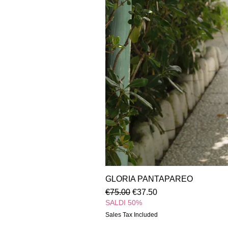
GLORIA PANTAPAREO
Regular Price
Sale Price
€75.00
€37.50
SALDI 50%
Sales Tax Included