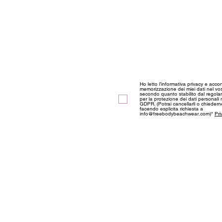
Discover our news and s
Ho letto l’informativa privacy e acco
memorizzazione dei miei dati nel vos
secondo quanto stabilito dal regol
per la protezione dei dati personali
GDPR. (Potrai cancellarli o chieder
facendo esplicita richiesta a
info@freebodybeachwear.com)*
Pri
ABOUT US
Information
Privacy and Coo