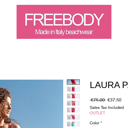
Landing Page
Buono rega
LAURA 
Regular
Sal
 €75.00 
€37.50
Price
Pri
Sales Tax Included
OUTLET
Color
*