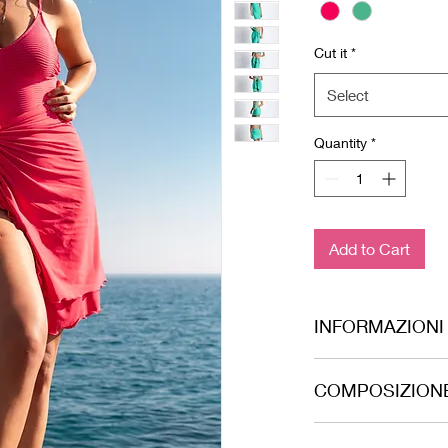
Cut it
*
Select
Quantity
*
Add to Cart
INFORMAZIONI
Tessuto elasticizzato,
COMPOSIZION
87% PA - 13% EA