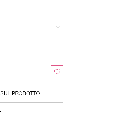
 SUL PRODOTTO
 prodotto da noi in Italia.
E