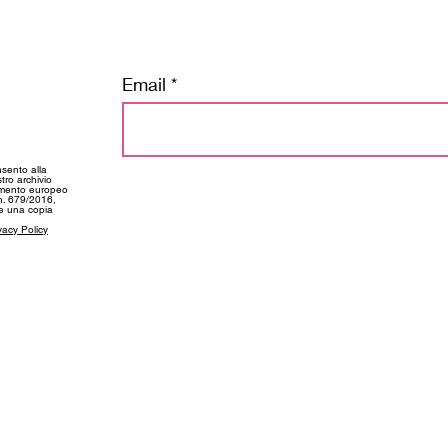
Email
tay tuned
nsento alla
tro archivio
amento europeo
 n. 679/2016,
ne una copia
vacy Policy
SUPPORT
CONT
My Account
info@f
kie Policy
Shipping and Deliveries
+39 03
Returns and Refunds
+39 34
Size Guide