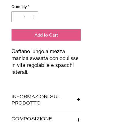
Quantity
*
Add to Cart
Caftano lungo a mezza
manica svasata con coulisse
in vita regolabile e spacchi
laterali.
INFORMAZIONI SUL
PRODOTTO
Tessuto elasticizzato, cascante e
COMPOSIZIONE
adatto a tutti i corpi, prodotto da noi
in Italia.