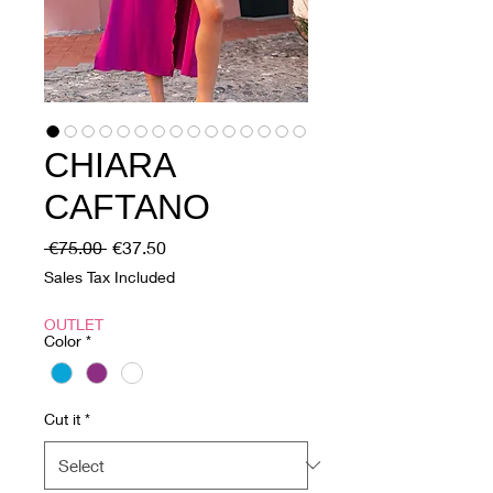
CHIARA
CAFTANO
Regular
Sale
 €75.00 
€37.50
Price
Price
Sales Tax Included
OUTLET
Color
*
Cut it
*