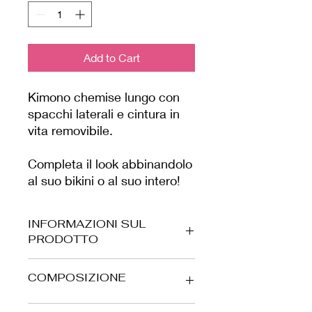
Add to Cart
Kimono chemise lungo con
spacchi laterali e cintura in
vita removibile.
Completa il look abbinandolo
al suo bikini o al suo intero!
INFORMAZIONI SUL
PRODOTTO
Tessuto elasticizzato, prodotto da noi
COMPOSIZIONE
in Italia, trattato con additivi che
aiutano a ridurre il rilascio di
microplastiche in acqua salata.
87% PA - 13% EA