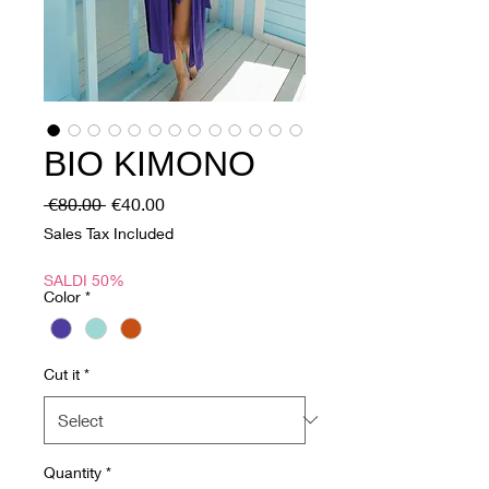
BIO KIMONO
Regular
Sale
 €80.00 
€40.00
Price
Price
Sales Tax Included
SALDI 50%
Color
*
Cut it
*
Quantity
*