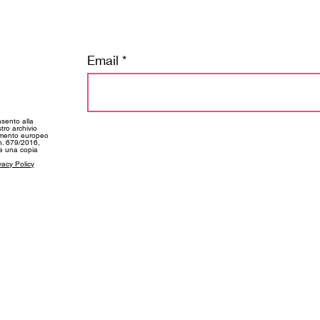
Email
tay tuned
nsento alla
tro archivio
amento europeo
 n. 679/2016,
ne una copia
vacy Policy
SUPPORT
CONT
My Account
info@f
kie Policy
Shipping and Deliveries
+39 03
Returns and Refunds
+39 34
Size Guide