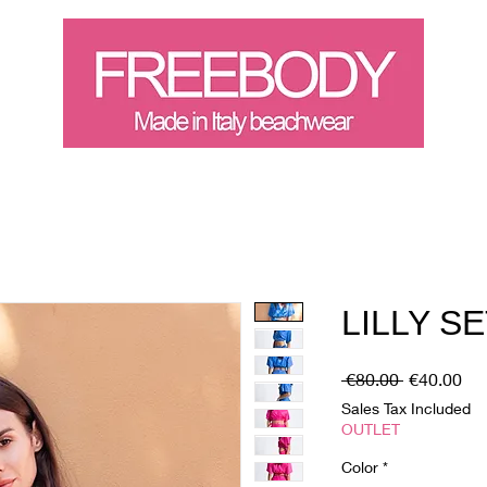
Landing Page
Buono rega
LILLY S
Regular
Sal
 €80.00 
€40.00
Price
Pri
Sales Tax Included
OUTLET
Color
*