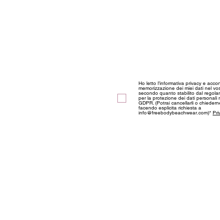
Discover our news and s
Ho letto l’informativa privacy e acco
memorizzazione dei miei dati nel vos
secondo quanto stabilito dal regol
per la protezione dei dati personali
GDPR. (Potrai cancellarli o chieder
facendo esplicita richiesta a
info@freebodybeachwear.com)*
Pri
ABOUT US
Information
Privacy and Coo