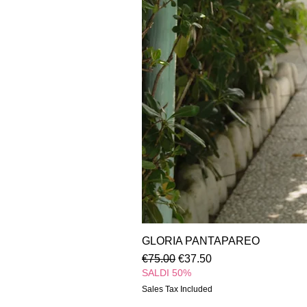
GLORIA PANTAPAREO
Regular Price
Sale Price
€75.00
€37.50
SALDI 50%
Sales Tax Included