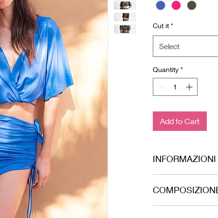
Cut it
*
Select
Quantity
*
Add to Cart
INFORMAZIONI
Tessuto laminato effet
COMPOSIZION
87% PA - 13% EA