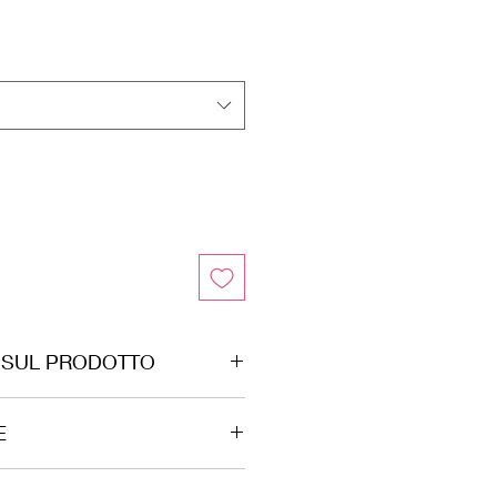
 SUL PRODOTTO
to pelle, prodotto da noi in Italia.
E