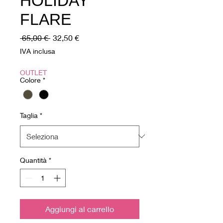
HOLIDAY
FLARE
Prezzo
Prezzo
 65,00 € 
32,50 €
regolare
scontato
IVA inclusa
OUTLET
Colore
*
Taglia
*
Quantità
*
Aggiungi al carrello