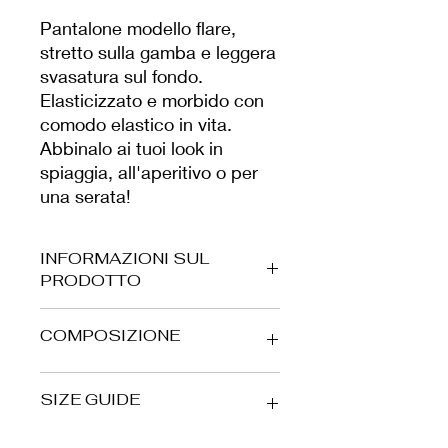
Pantalone modello flare,
stretto sulla gamba e leggera
svasatura sul fondo.
Elasticizzato e morbido con
comodo elastico in vita.
Abbinalo ai tuoi look in
spiaggia, all'aperitivo o per
una serata!
INFORMAZIONI SUL
PRODOTTO
Morbido tessuto in lurex, comodo e
COMPOSIZIONE
leggero.
La modella è alta 179 cm e indossa
una M.
68% PA - 17% EA - 15% PL
SIZE GUIDE
Per preservare il capo nel tempo,
consigliamo il lavaggio a mano in
acqua e sapone neutro.